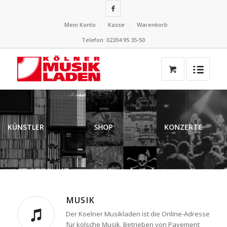
Mein Konto
Kasse
Warenkorb
Telefon: 02204 95 35-50
KÜNSTLER
SHOP
KON
MUSIK
Der Koelner Musikladen ist die Online-Adresse
für kölsche Musik. Betrieben von Pavement