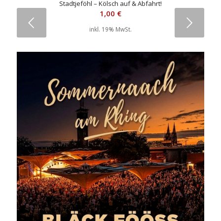
Stadtjeföhl – Kölsch auf & Abfahrt!
1,00
€
Weiter
inkl. 19% MwSt.