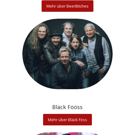
Mehr über BeerBitches
Bläck Fööss
Mehr über Bläck Föss