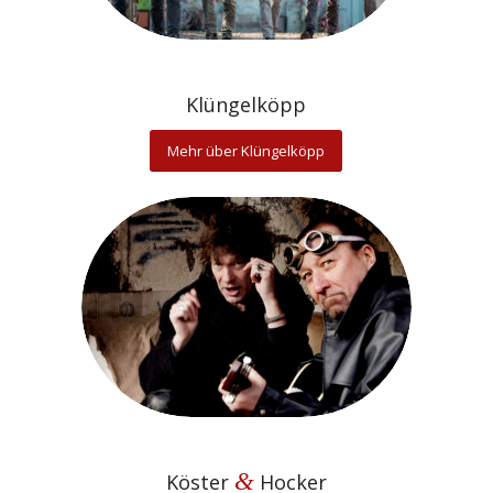
Klüngelköpp
Mehr über Klüngelköpp
&
Köster
Hocker