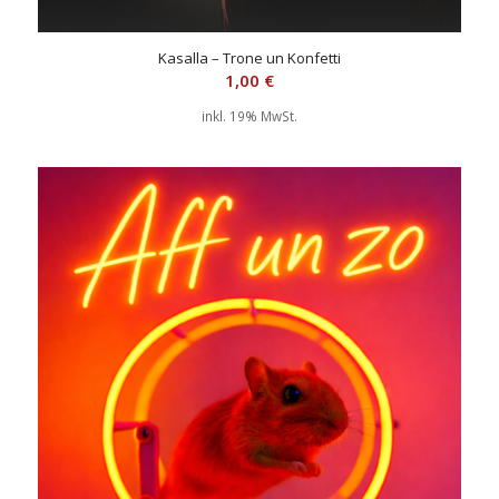
Kasalla – Trone un Konfetti
Paveier – Konfettirään – Tank Top // XXL
1,00
€
30,00
€
inkl. 19% MwSt.
inkl. 19% MwSt.
zzgl.
Versandkosten