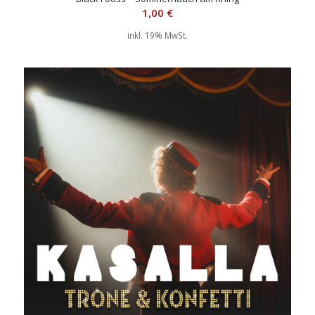
Räuber – Denn wenn et Trömmelche jeht (X-MAS Edit)
1,00
€
1,00
€
inkl. 19% MwSt.
inkl. 19% MwSt.