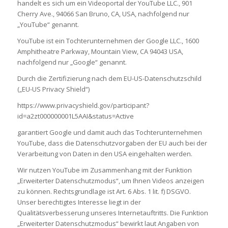
handelt es sich um ein Videoportal der YouTube LLC., 901
Cherry Ave., 94066 San Bruno, CA, USA, nachfolgend nur
„YouTube“ genannt.
YouTube ist ein Tochterunternehmen der Google LLC., 1600
Amphitheatre Parkway, Mountain View, CA 94043 USA,
nachfolgend nur „Google“ genannt.
Durch die Zertifizierung nach dem EU-US-Datenschutzschild
(„EU-US Privacy Shield“)
https://www.privacyshield.gov/participant?
id=a2zt000000001L5AAI&status=Active
garantiert Google und damit auch das Tochterunternehmen
YouTube, dass die Datenschutzvorgaben der EU auch bei der
Verarbeitung von Daten in den USA eingehalten werden.
Wir nutzen YouTube im Zusammenhang mit der Funktion
„Erweiterter Datenschutzmodus“, um Ihnen Videos anzeigen
zu können. Rechtsgrundlage ist Art. 6 Abs. 1 lit. f) DSGVO.
Unser berechtigtes Interesse liegt in der
Qualitätsverbesserung unseres Internetauftritts. Die Funktion
„Erweiterter Datenschutzmodus“ bewirkt laut Angaben von