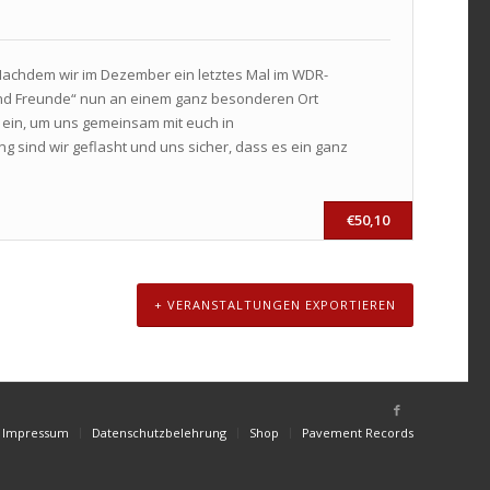
 Nachdem wir im Dezember ein letztes Mal im WDR-
und Freunde“ nun an einem ganz besonderen Ort
 ein, um uns gemeinsam mit euch in
g sind wir geflasht und uns sicher, dass es ein ganz
€50,10
+ VERANSTALTUNGEN EXPORTIEREN
Impressum
Datenschutzbelehrung
Shop
Pavement Records