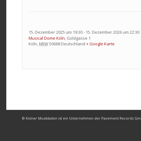
15. Dezember 2025 um 19:30
-
15. Dezember 2026 um 22:30
Musical Dome Köln
,
Goldgasse 1
Köln
,
NRW
50668
Deutschland
+ Google Karte
© Kölner Musikladen ist ein Unternehmen der Pavement Records G