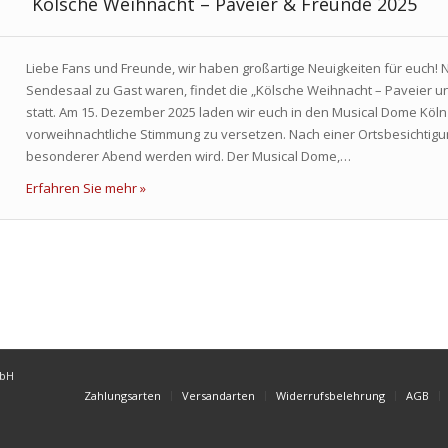
Kölsche Weihnacht – Paveier & Freunde 2025
Liebe Fans und Freunde, wir haben großartige Neuigkeiten für euch!
Sendesaal zu Gast waren, findet die „Kölsche Weihnacht – Paveier 
statt. Am 15. Dezember 2025 laden wir euch in den Musical Dome Köln
vorweihnachtliche Stimmung zu versetzen. Nach einer Ortsbesichtigun
besonderer Abend werden wird. Der Musical Dome,…
Erfahren Sie mehr »
mbH
Zahlungsarten
Versandarten
Widerrufsbelehrung
AGB