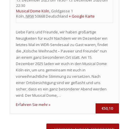
15. Dezember 2025 um 19:30
-
15. Dezember 2026 um
22:30
Musical Dome Köln
,
Goldgasse 1
Köln
,
NRW
50668
Deutschland
+ Google Karte
Liebe Fans und Freunde, wir haben großartige
Neuigkeiten für euch! Nachdem wir im Dezember ein
letztes Mal im WDR-Sendesaal zu Gast waren, findet
die „Kölsche Weihnacht – Paveier und Freunde“ nun
an einem ganz besonderen Ort statt. Am 15.
Dezember 2025 laden wir euch in den Musical Dome
Köln ein, um uns gemeinsam mit euch in
vorweihnachtliche Stimmung zu versetzen. Nach
einer Ortsbesichtigung sind wir geflasht und uns
sicher, dass es ein ganz besonderer Abend werden
wird. Der Musical Dome,…
Erfahren Sie mehr »
€50,10