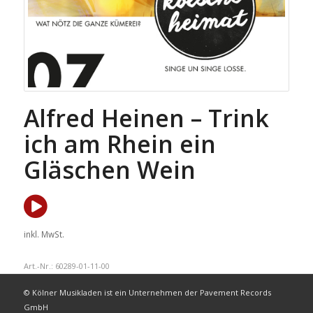
Alfred Heinen – Trink
ich am Rhein ein
Gläschen Wein
inkl. MwSt.
Art.-Nr.:
60289-01-11-00
© Kölner Musikladen ist ein Unternehmen der Pavement Records
GmbH