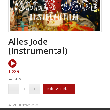
Alles Jode
(Instrumental)
1,00
€
inkl. MwSt.
In den Warenkorb
Art.-Nr.:
80319-01-01-00