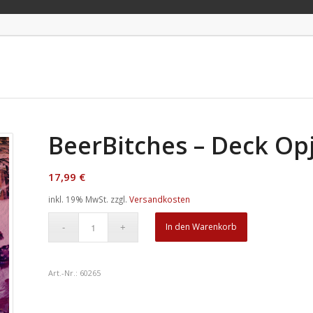
BeerBitches – Deck Op
17,99
€
inkl. 19% MwSt.
zzgl.
Versandkosten
In den Warenkorb
Art.-Nr.:
60265