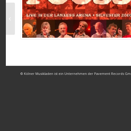
Bläck Fööss – Rut un
wiess
© Kölner Musikladen ist ein Unternehmen der Pavement Records G