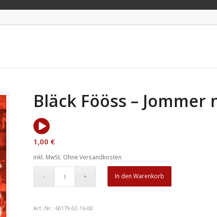
Bläck Fööss – Jommer 
1,00
€
inkl. MwSt.
Ohne Versandkosten
In den Warenkorb
Art.-Nr.:
60179-02-16-00