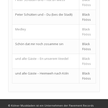
Fööss
Peter Schütten und – Du (bes die Stadt)
Bläck
Fööss
Medley
Bläck
Fööss
Schön dat mir noch zosamme sin
Bläck
Fööss
und alle Gäste – En unserem Veedel
Bläck
Fööss
und alle Gäste – Heimweh nach Köln
Bläck
Fööss
© Kölner Musikladen ist ein Unternehmen der Pavement Records