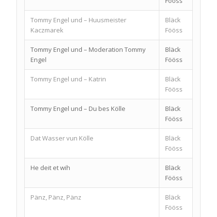
Fööss
Tommy Engel und – Huusmeister
Bläck
Kaczmarek
Fööss
Tommy Engel und – Moderation Tommy
Bläck
Engel
Fööss
Tommy Engel und – Katrin
Bläck
Fööss
Tommy Engel und – Du bes Kölle
Bläck
Fööss
Dat Wasser vun Kölle
Bläck
Fööss
He deit et wih
Bläck
Fööss
Pänz, Pänz, Pänz
Bläck
Fööss