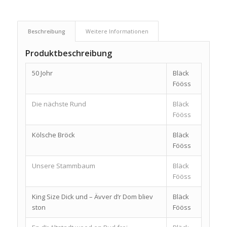
Beschreibung
Weitere Informationen
Produktbeschreibung
50 Johr
Bläck
Fööss
Die nächste Rund
Bläck
Fööss
Kölsche Bröck
Bläck
Fööss
Unsere Stammbaum
Bläck
Fööss
King Size Dick und – Ävver d’r Dom bliev
Bläck
ston
Fööss