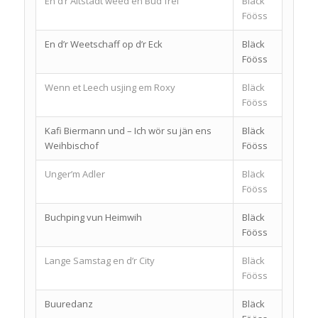
En d’r Altstadt weed en Bud frei
Bläck
Fööss
En d’r Weetschaff op d’r Eck
Bläck
Fööss
Wenn et Leech usjing em Roxy
Bläck
Fööss
Kafi Biermann und – Ich wör su jän ens
Bläck
Weihbischof
Fööss
Unger’m Adler
Bläck
Fööss
Buchping vun Heimwih
Bläck
Fööss
Lange Samstag en d’r City
Bläck
Fööss
Buuredanz
Bläck