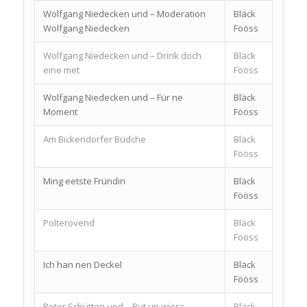
Wolfgang Niedecken und – Moderation
Bläck
Wolfgang Niedecken
Fööss
Wolfgang Niedecken und – Drink doch
Bläck
eine met
Fööss
Wolfgang Niedecken und – Für ne
Bläck
Moment
Fööss
Am Bickendorfer Büdche
Bläck
Fööss
Ming eetste Fründin
Bläck
Fööss
Polterovend
Bläck
Fööss
Ich han nen Deckel
Bläck
Fööss
Peter Schütten und – Rut un wiess
Bläck