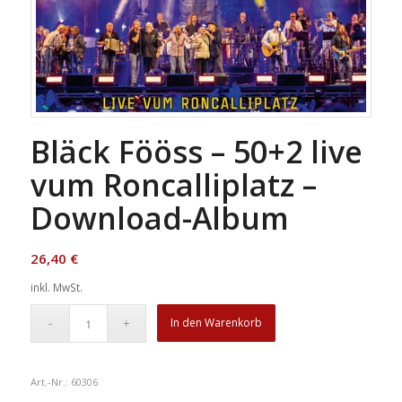
Bläck Fööss – 50+2 live
vum Roncalliplatz –
Download-Album
26,40
€
inkl. MwSt.
In den Warenkorb
Art.-Nr.:
60306