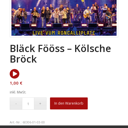
Bläck Fööss – Kölsche
Bröck
1,00
€
inkl. MwSt.
In den Warenkorb
Art.-Nr.:
60306-01-03-00