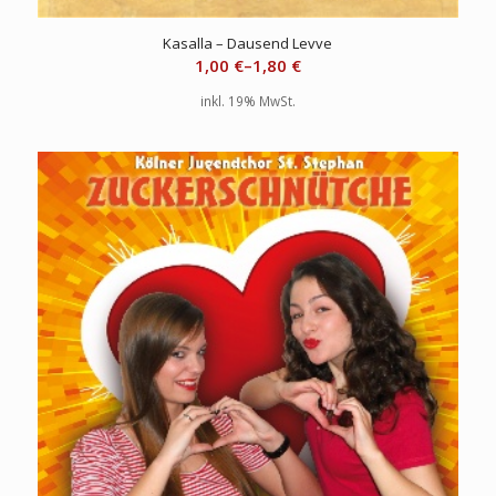
Kasalla – Dausend Levve
1,00
€
–
1,80
€
inkl. 19% MwSt.