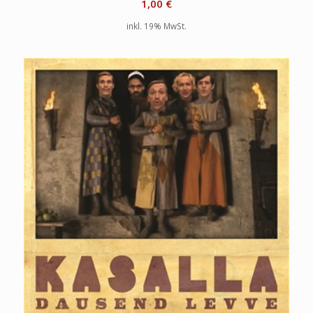
1,00
€
inkl. 19% MwSt.