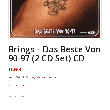
Brings – Das Beste Von
90-97 (2 CD Set) CD
18,99
€
inkl. 19% MwSt.
zzgl.
Versandkosten
Nicht vorrätig
Art.-Nr.:
5105112