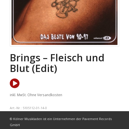
Brings – Fleisch und
Blut (Edit)
inkl. MwSt.
Ohne Versandkosten
Art.-Nr.:
5105112-01-14-0
© Kölner Musikladen ist ein Unternehmen der Pavement Records
GmbH