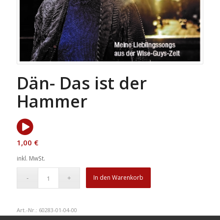
Dän- Das ist der
Hammer
1,00
€
inkl. MwSt.
In den Warenkorb
Art.-Nr.:
60283-01-04-00