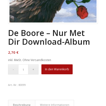
De Boore – Nur Met
Dir Download-Album
2,70
€
inkl. MwSt.
Ohne Versandkosten
In den Warenkorb
Art.-Nr.:
80099
Beschreibung
Weitere Informationen