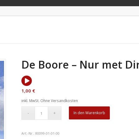
De Boore – Nur met Di
1,00
€
inkl. MwSt.
Ohne Versandkosten
In den Warenkorb
Art.-Nr.:
80099-01-01-00