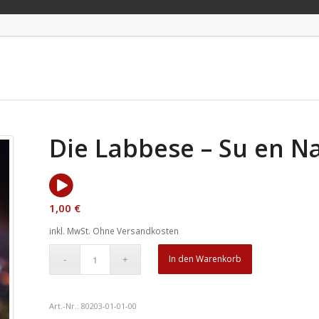
Die Labbese – Su en 
1,00
€
inkl. MwSt.
Ohne Versandkosten
In den Warenkorb
Art.-Nr.:
80203-01-01-00