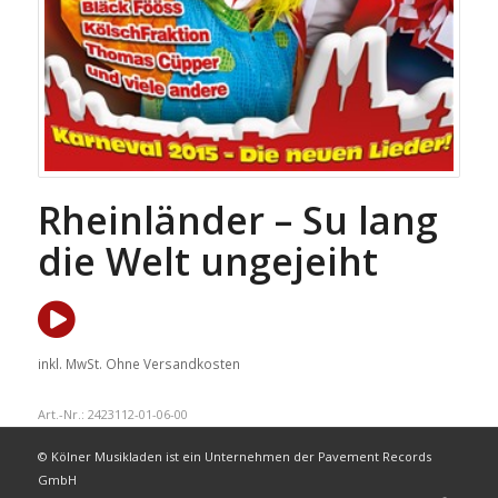
Rheinländer – Su lang
die Welt ungejeiht
inkl. MwSt.
Ohne Versandkosten
Art.-Nr.:
2423112-01-06-00
© Kölner Musikladen ist ein Unternehmen der Pavement Records
GmbH