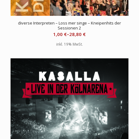
diverse Interpreten – Loss mer singe – Kneipenhits der
Sessionen 2
1,00
€
–
28,80
€
inkl. 19% MwSt.