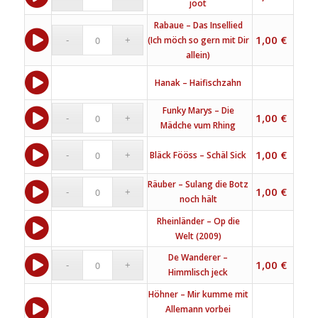
joot
Rabaue – Das Insellied
1,00
€
(Ich möch so gern mit Dir
allein)
Hanak – Haifischzahn
Funky Marys – Die
1,00
€
Mädche vum Rhing
1,00
€
Bläck Fööss – Schäl Sick
Räuber – Sulang die Botz
1,00
€
noch hält
Rheinländer – Op die
Welt (2009)
De Wanderer –
1,00
€
Himmlisch jeck
Höhner – Mir kumme mit
Allemann vorbei