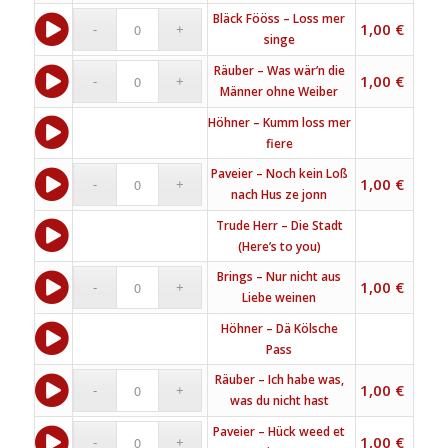
Bläck Fööss – Loss mer
1,00
€
singe
Räuber – Was wär’n die
1,00
€
Männer ohne Weiber
Höhner – Kumm loss mer
fiere
Paveier – Noch kein Loß
1,00
€
nach Hus ze jonn
Trude Herr – Die Stadt
(Here’s to you)
Brings – Nur nicht aus
1,00
€
Liebe weinen
Höhner – Dä Kölsche
Pass
Räuber – Ich habe was,
1,00
€
was du nicht hast
Paveier – Hück weed et
1,00
€