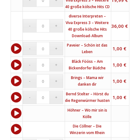
19,99
€
Viva Express 3 – Weitere
40 große kölsche Hits CD
diverse Interpreten –
Viva Express 3 – Weitere
36,00
€
40 große kölsche Hits
Download-Album
Paveier – Schön ist das
1,00
€
Leben
Bläck Fööss – Am
1,00
€
Bickendorfer Büdche
Brings – Mama wir
1,00
€
danken dir
Bernd Stelter – Hörst du
1,00
€
die Regenwürmer husten
Höhner – Wo mir sin is
Kölle
Die Cöllner – Die
Winzerin vom Rhein