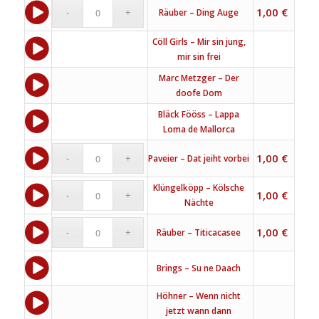
1,00
€
Räuber – Ding Auge
Cöll Girls – Mir sin jung,
mir sin frei
Marc Metzger – Der
doofe Dom
Bläck Fööss – Lappa
Loma de Mallorca
1,00
€
Paveier – Dat jeiht vorbei
Klüngelköpp – Kölsche
1,00
€
Nächte
1,00
€
Räuber – Titicacasee
Brings – Su ne Daach
Höhner – Wenn nicht
jetzt wann dann