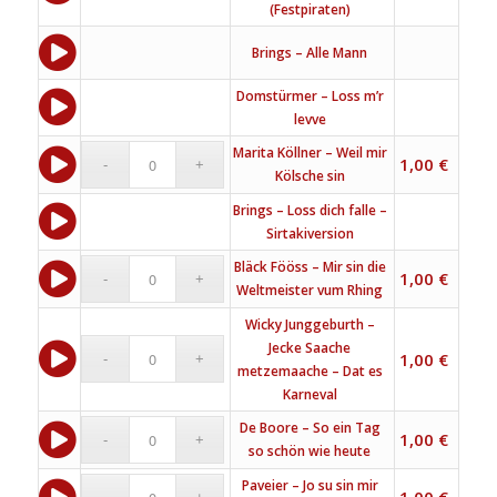
(Festpiraten)
Brings – Alle Mann
Domstürmer – Loss m’r
levve
Marita Köllner – Weil mir
1,00
€
Kölsche sin
Brings – Loss dich falle –
Sirtakiversion
Bläck Fööss – Mir sin die
1,00
€
Weltmeister vum Rhing
Wicky Junggeburth –
Jecke Saache
1,00
€
metzemaache – Dat es
Karneval
De Boore – So ein Tag
1,00
€
so schön wie heute
Paveier – Jo su sin mir