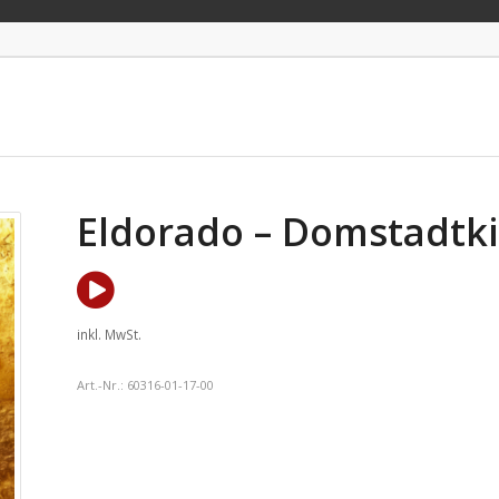
Eldorado – Domstadtki
inkl. MwSt.
Art.-Nr.:
60316-01-17-00