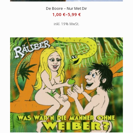
De Boore – Nur Met Dir
1,00
€
–
5,99
€
inkl. 19% MwSt.