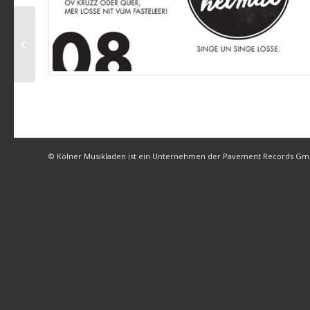
Bläck Fööss und alle
Gäste – Heimweh nach
Köln
© Kölner Musikladen ist ein Unternehmen der Pavement Records G