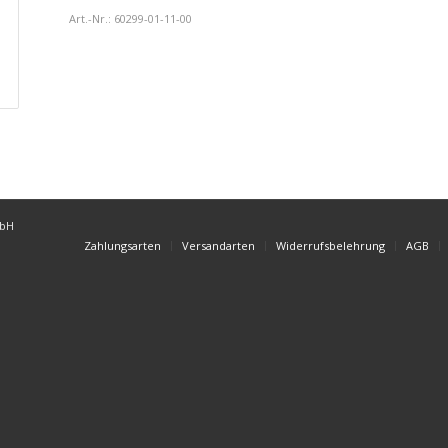
Art.-Nr.:
60299-01-11-00
mbH
Zahlungsarten
Versandarten
Widerrufsbelehrung
AGB