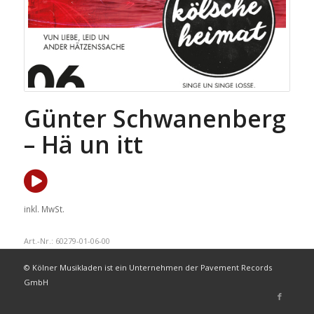
Günter Schwanenberg
– Hä un itt
inkl. MwSt.
Art.-Nr.:
60279-01-06-00
© Kölner Musikladen ist ein Unternehmen der Pavement Records
GmbH