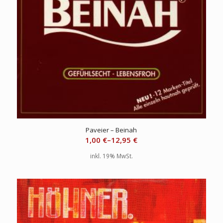
Paveier – Beinah
1,00
€
–
12,95
€
inkl. 19% MwSt.