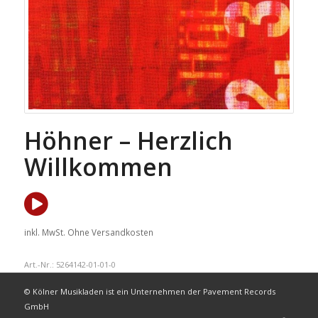
Höhner – Herzlich
Willkommen
inkl. MwSt.
Ohne Versandkosten
Art.-Nr.:
5264142-01-01-0
© Kölner Musikladen ist ein Unternehmen der Pavement Records
GmbH