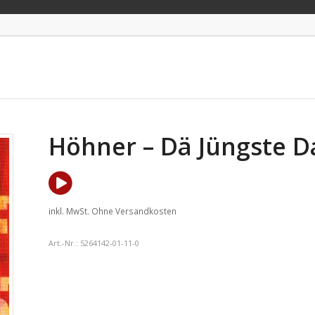
Höhner – Dä Jüngste 
inkl. MwSt.
Ohne Versandkosten
Art.-Nr.:
5264142-01-11-0