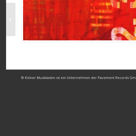
Schnucki – Mach es gut
(Brings Live Version)
© Kölner Musikladen ist ein Unternehmen der Pavement Records G