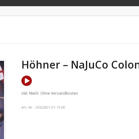
Höhner – NaJuCo Colo
inkl. MwSt.
Ohne Versandkosten
Art.-Nr.:
26522821-01-15-00