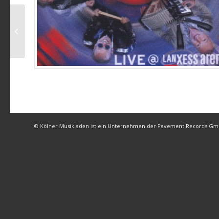
Höhner – Der liebe
Gott weiss, dass ich
kein Engel bin
© Kölner Musikladen ist ein Unternehmen der Pavement Records G