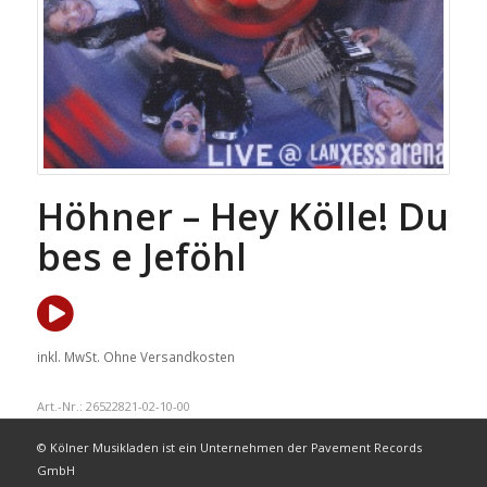
Höhner – Hey Kölle! Du
bes e Jeföhl
inkl. MwSt.
Ohne Versandkosten
Art.-Nr.:
26522821-02-10-00
© Kölner Musikladen ist ein Unternehmen der Pavement Records
GmbH