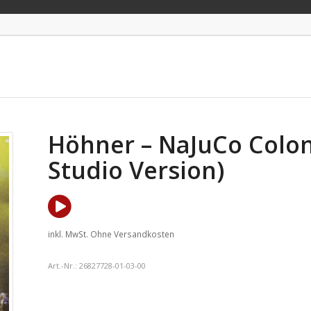
Höhner – NaJuCo Colon
Studio Version)
inkl. MwSt.
Ohne Versandkosten
Art.-Nr.:
26827728-01-03-00