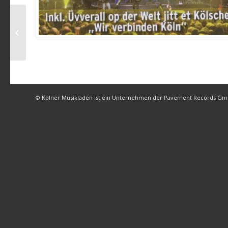
Höhner – NaJuCo
Colonia (Party Version)
© Kölner Musikladen ist ein Unternehmen der Pavement Records G