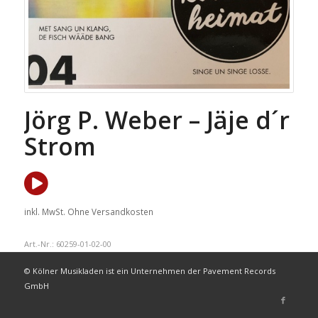
Jörg P. Weber – Jäje d´r
Strom
inkl. MwSt.
Ohne Versandkosten
Art.-Nr.:
60259-01-02-00
© Kölner Musikladen ist ein Unternehmen der Pavement Records
GmbH