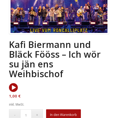
Kafi Biermann und
Bläck Fööss – Ich wör
su jän ens
Weihbischof
1,00
€
inkl. MwSt.
In den Warenkorb