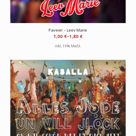
Paveier – Leev Marie
1,00
€
–
1,80
€
inkl. 19% MwSt.