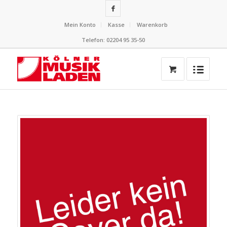
Mein Konto
Kasse
Warenkorb
Telefon: 02204 95 35-50