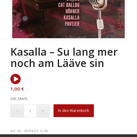
Kasalla – Su lang mer
noch am Lääve sin
1,00
€
inkl. MwSt.
In den Warenkorb
Art.-Nr.:
60294-01-12-00