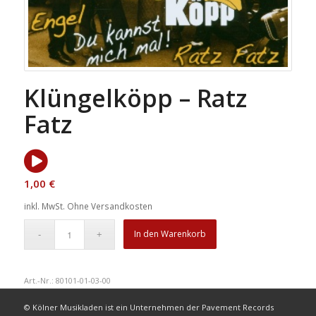
Klüngelköpp – Ratz
Fatz
1,00
€
inkl. MwSt.
Ohne Versandkosten
In den Warenkorb
Art.-Nr.:
80101-01-03-00
© Kölner Musikladen ist ein Unternehmen der Pavement Records