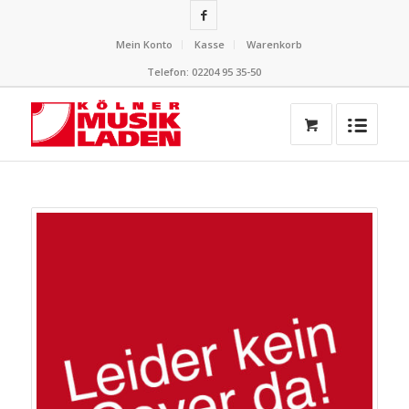
Mein Konto
Kasse
Warenkorb
Telefon: 02204 95 35-50