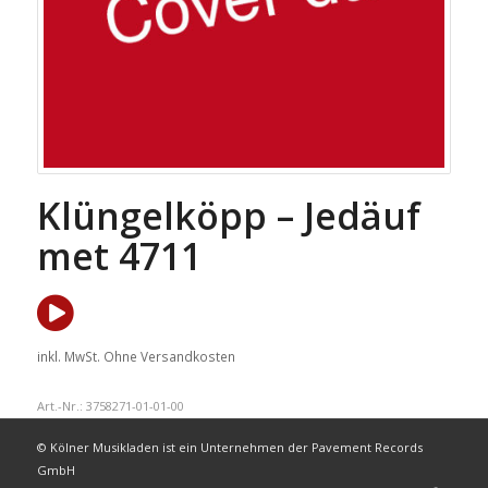
Klüngelköpp – Jedäuf
met 4711
inkl. MwSt.
Ohne Versandkosten
Art.-Nr.:
3758271-01-01-00
© Kölner Musikladen ist ein Unternehmen der Pavement Records
GmbH