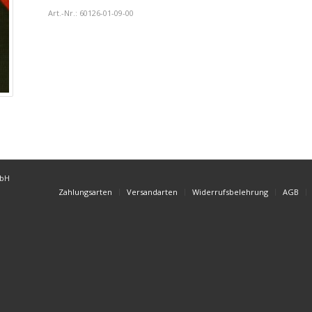
Art.-Nr.:
60126-01-09-00
mbH
Zahlungsarten
Versandarten
Widerrufsbelehrung
AGB