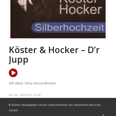
Köster & Hocker – D’r
Jupp
inkl. MwSt.
Ohne Versandkosten
Art.-Nr.:
60136-01-13-00
© Kölner Musikladen ist ein Unternehmen der Pavement Records
GmbH