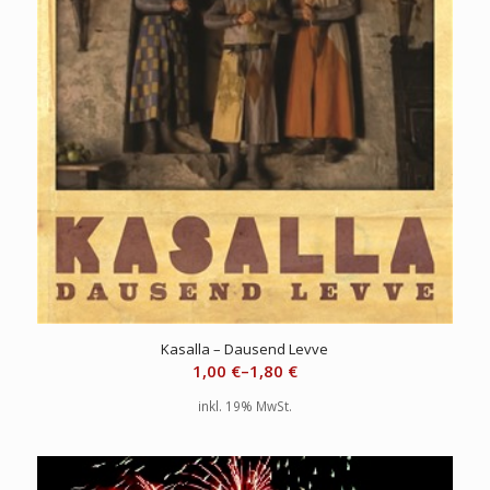
Kasalla – Dausend Levve
1,00
€
–
1,80
€
inkl. 19% MwSt.