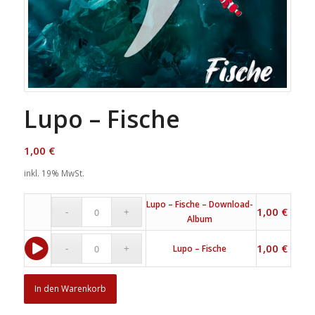
Lupo – Fische
1,00
€
inkl. 19% MwSt.
Lupo – Fische – Download-
1,00
€
Album
1,00
€
Lupo – Fische
In den Warenkorb