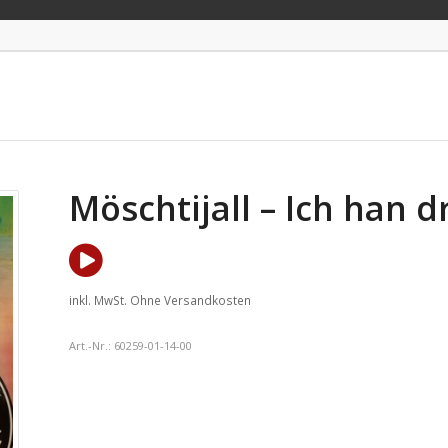
Möschtijall – Ich han d
inkl. MwSt.
Ohne Versandkosten
Art.-Nr.:
60259-01-14-00