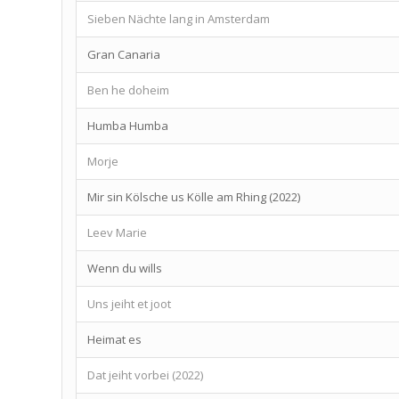
Sieben Nächte lang in Amsterdam
Gran Canaria
Ben he doheim
Humba Humba
Morje
Mir sin Kölsche us Kölle am Rhing (2022)
Leev Marie
Wenn du wills
Uns jeiht et joot
Heimat es
Dat jeiht vorbei (2022)