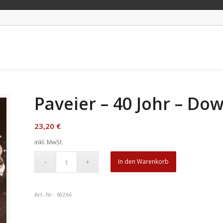
Paveier – 40 Johr – D
23,20
€
inkl. MwSt.
In den Warenkorb
Art.-Nr.:
60266