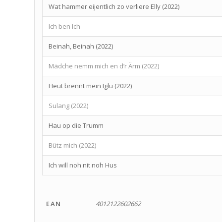
Wat hammer eijentlich zo verliere Elly (2022)
Ich ben Ich
Beinah, Beinah (2022)
Mädche nemm mich en d’r Ärm (2022)
Heut brennt mein Iglu (2022)
Sulang (2022)
Hau op die Trumm
Bütz mich (2022)
Ich will noh nit noh Hus
EAN
4012122602662