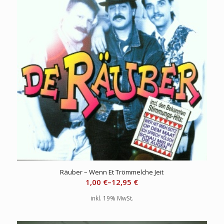
Räuber – Wenn Et Trömmelche Jeit
1,00
€
–
12,95
€
inkl. 19% MwSt.