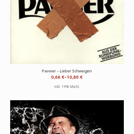
Paveier – Lieber Schweigen
0,66
€
–
10,80
€
inkl. 19% MwSt.