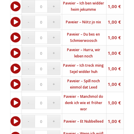
Paveier – Ich ben widder
1,00
€
heim jekumme
1,00
€
Paveier – Nötz jo nix
Paveier – Du bes en
1,00
€
Schmierwoosch
Paveier – Hurra, wir
1,00
€
leben noch
Paveier – Ich treck ming
1,00
€
Sejel widder huh
Paveier – Spill noch
1,00
€
einmol dat Leed
Paveier – Manchmol do
1,00
€
denk ich wie et fröher
wor
1,00
€
Paveier – Et Nubbelleed
Paveier – Wenn ich wöß