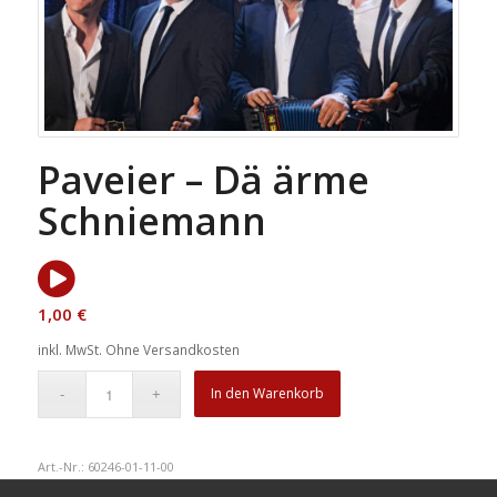
Paveier – Dä ärme
Schniemann
1,00
€
inkl. MwSt.
Ohne Versandkosten
In den Warenkorb
Art.-Nr.:
60246-01-11-00