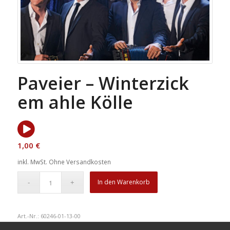
Paveier – Winterzick
em ahle Kölle
1,00
€
inkl. MwSt.
Ohne Versandkosten
In den Warenkorb
Art.-Nr.:
60246-01-13-00