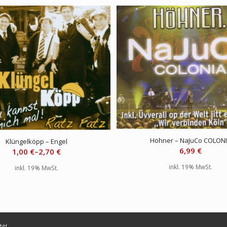
Höhner – NaJuCo COLON
Klüngelköpp – Engel
6,99
€
1,00
€
–
2,70
€
inkl. 19% MwSt.
inkl. 19% MwSt.
mbH