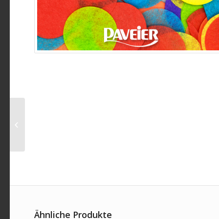
Bläck Fööss – Der 12.
Mann
Ähnliche Produkte