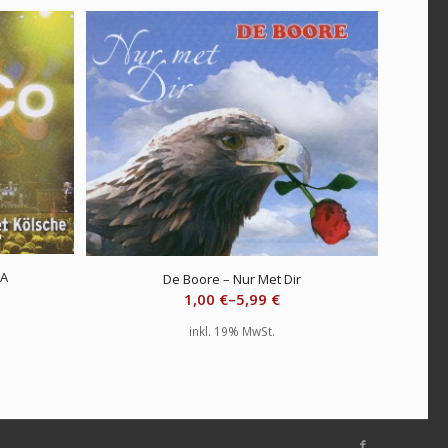
IA
De Boore – Nur Met Dir
1,00
€
–
5,99
€
inkl. 19% MwSt.