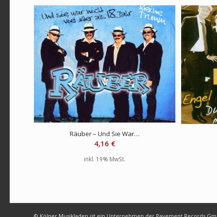
Räuber – Und Sie War…
4,16
€
inkl. 19% MwSt.
© Kölner Musikladen ist ein Unternehmen der Pavement Records G