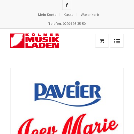
Mein Konto
Kasse
Warenkorb
Telefon: 02204 95 35-50