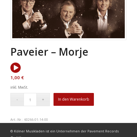
Paveier – Morje
1,00
€
inkl. MwSt.
In den Warenkorb
Art.-Nr.:
60266-01-14-00
© Kölner Musikladen ist ein Unternehmen der Pavement Records